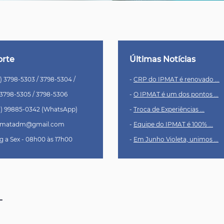
orte
Últimas Notícias
1) 3798-5303 / 3798-5304 /
-
CRP do IPMAT é renovado ...
-5305 / 3798-5306
-
O IPMAT é um dos pontos ...
1) 99885-0342 (WhatsApp)
-
Troca de Experiências ...
pmatadm@gmail.com
-
Equipe do IPMAT é 100% ...
g a Sex - 08h00 às 17h00
-
Em Junho Violeta, unimos ...
T