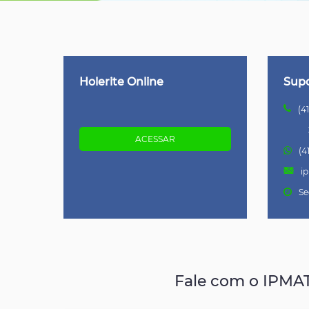
Holerite Online
Sup
(4
3798
(4
i
Se
Fale com o IPMA