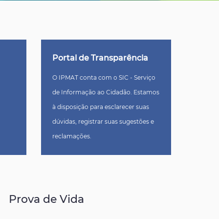
Portal de Transparência
O IPMAT conta com o SIC - Serviço
de Informação ao Cidadão. Estamos
à disposição para esclarecer suas
dúvidas, registrar suas sugestões e
reclamações.
Prova de Vida