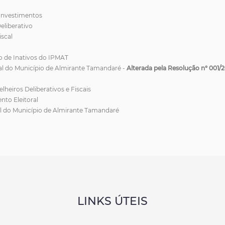
Investimentos
eliberativo
scal
 de Inativos do IPMAT
al do Município de Almirante Tamandaré -
Alterada pela Resolução n° 001/
eiros Deliberativos e Fiscais
nto Eleitoral
l do Município de Almirante Tamandaré
LINKS ÚTEIS