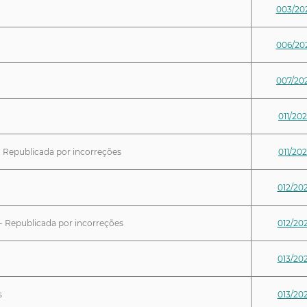
003/20
006/20
007/20
011/20
Republicada por incorreções
011/20
012/20
Republicada por incorreções
012/20
013/20
s
013/20