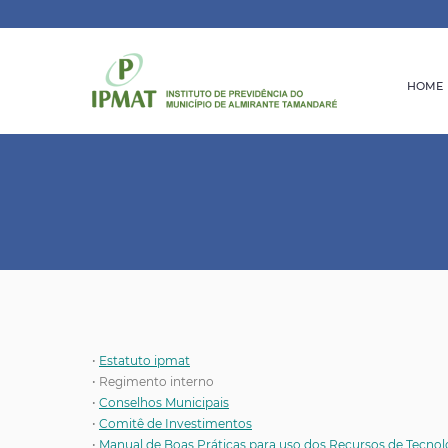
HOME
•
Estatuto ipmat
• Regimento interno
•
Conselhos Municipais
•
Comitê de Investimentos
•
Manual de Boas Práticas para uso dos Recursos de Tecnol